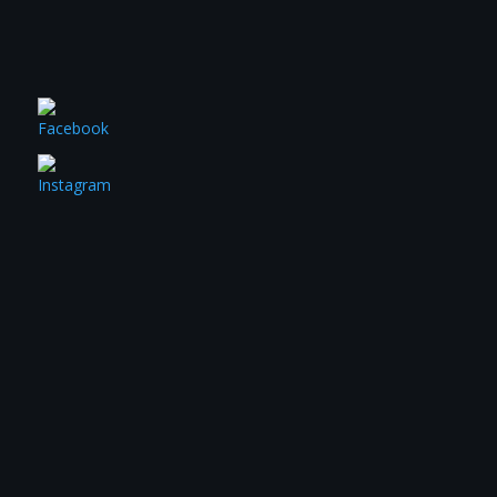
T


Pias
para
dura
bull
N.B:
pro
comp
A R
ante