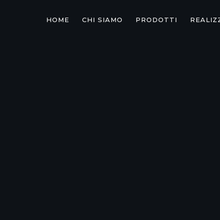
HOME
CHI SIAMO
PRODOTTI
REALIZ
TOYOTA

PA
PI
PAR